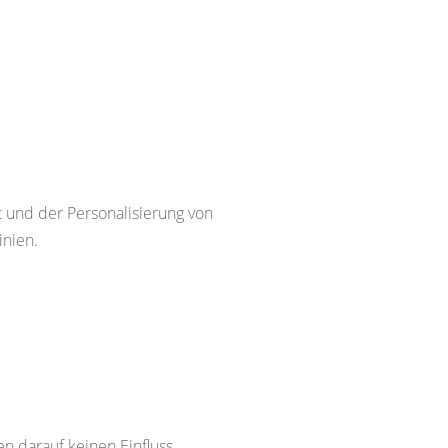
t und der Personalisierung von
inien.
n darauf keinen Einfluss.