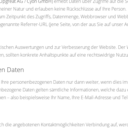
Upgreat AG
/
Cyon GmbH
) erhebt Daten über Zugriffe auf die S
gemeiner Natur und erlauben keine Rückschlüsse auf Ihre Perso
um Zeitpunkt des Zugriffs, Datenmenge, Webbrowser und Webb
genannte Referrer-URL (jene Seite, von der aus Sie auf unser 
stischen Auswertungen und zur Verbesserung der Website. Der We
fen, sollten konkrete Anhaltspunkte auf eine rechtswidrige Nutz
en Daten
t Ihre personenbezogenen Daten nur dann weiter, wenn dies im 
enbezogene Daten gelten sämtliche Informationen, welche dazu
en – also beispielsweise Ihr Name, Ihre E-Mail-Adresse und T
 die angebotenen Kontaktmöglichkeiten Verbindung auf, werd