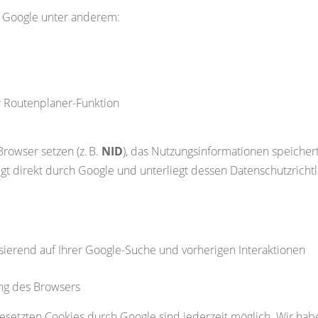
t Google unter anderem:
r Routenplaner-Funktion
Browser setzen (z. B.
NID
), das Nutzungsinformationen speicher
t direkt durch Google und unterliegt dessen Datenschutzrichtl
ierend auf Ihrer Google-Suche und vorherigen Interaktionen
ng des Browsers
setzten Cookies durch Google sind jederzeit möglich. Wir habe